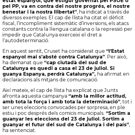
estat espanyol, que estigui governat pel PSOE o
pel PP, va en contra del nostre progrés, el nostre
benestar i la nostra llibertat”
, ha indicat a través de
diversos exemples. El cap de llista ha citat el dèficit
fiscal, l’incompliment sistemàtic d’inversions, els atacs
constants contra la llengua catalana o la repressió per
impedir que Catalunya exerceixi el dret a
l’autodeterminació.
En aquest sentit, Cruset ha considerat que
“l’Estat
espanyol mai s’absté contra Catalunya”
. Per això,
ha demanat que
“cap ciutadà del sud de
Catalunya es quedi a casa el 23 de juliol. Si
guanya Espanya, perdrà Catalunya”,
ha afirmat en
declaracions als mitjans de comunicació.
Així mateix, el cap de llista ha explicat que Junts
afronta aquesta campanya
“amb la millor actitud,
amb tota la força i amb tota la determinació”
, tot i
ser unes eleccions convocades per sorpresa, en ple
estiu i poc després dels comicis municipals.
“Sortim a
guanyar les eleccions del 23 de juliol. Sortim a
guanyar el futur del sud de Catalunya i del país”
,
ha sentenciat.