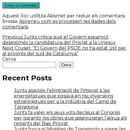
Aquest lloc utilitza Akismet per reduir els comentaris
brossa.
Apreneu com es processen les dades dels
comentaris
.
Navegació
Previous
Previous
Junts critica que el Govern espanyol
post:
desestimés la candidatura del Priorat a la Unesco
d'entrades
Next
Next
Cruset: “El Govern del PSOE no ha estat útil per
post:
al progrés del sud de Catalunya”
Cerca
Cerca
Recent Posts
Junts assoleix l’eliminació de l’impost a les
energètiques que posava en risc inversions
estratègiques per a la indústria del Camp de
Tarragona
Junts fa valer els seus vots decisius al Congrés
per garantir les obres que asseguraran l’aigua als
regants del Baix Priorat
Junts força el Ministeri de Transports a pagar les