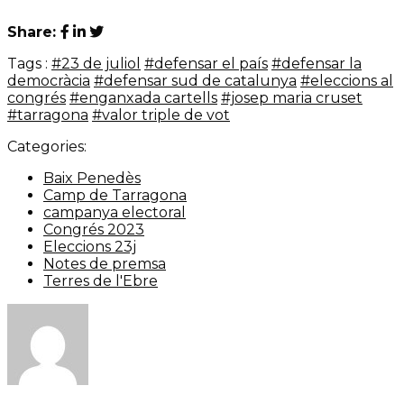
Share:
Tags :
#23 de juliol
#defensar el país
#defensar la
democràcia
#defensar sud de catalunya
#eleccions al
congrés
#enganxada cartells
#josep maria cruset
#tarragona
#valor triple de vot
Categories:
Baix Penedès
Camp de Tarragona
campanya electoral
Congrés 2023
Eleccions 23j
Notes de premsa
Terres de l'Ebre