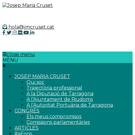
hola@jmcruset.cat
close menu
MENU
close
menu
JOSEP MARIA CRUSET
Qui soc
Trajectòria professional
A la Diputació de Tarragona
A l’Ajuntament de Riudoms
A l’Autoritat Portuària de Tarragona
CONGRÉS
Els meus compromisos
Comissions parlamentàries
ARTICLES
#aFons