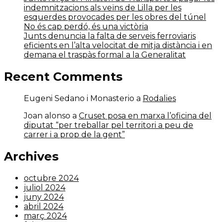
indemnitzacions als veïns de Lilla per les
esquerdes provocades per les obres del túnel
No és cap perdó, és una victòria
Junts denuncia la falta de serveis ferroviaris
eficients en l’alta velocitat de mitja distància i en
demana el traspàs formal a la Generalitat
Recent Comments
Eugeni Sedano i Monasterio
a
Rodalies
Joan alonso
a
Cruset posa en marxa l’oficina del
diputat “per treballar pel territori a peu de
carrer i a prop de la gent”
Archives
octubre 2024
juliol 2024
juny 2024
abril 2024
març 2024