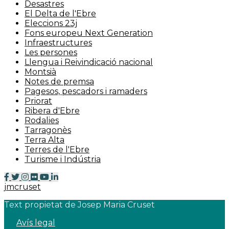
Desastres
El Delta de l'Ebre
Eleccions 23j
Fons europeu Next Generation
Infraestructures
Les persones
Llengua i Reivindicació nacional
Montsià
Notes de premsa
Pagesos, pescadors i ramaders
Priorat
Ribera d'Ebre
Rodalies
Tarragonès
Terra Alta
Terres de l'Ebre
Turisme i Indústria
jmcruset
Text propietat de Josep Maria Cruset
Avís legal