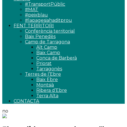
#TransportPúblic
#MAT
#peixblau
#lapagesiahaditprou
FENT TERRITORI
Conferència territorial
Baix Penedès
Camp de Tarragona
Alt Camp
Baix Camp
Conca de Barberà
Priorat
Tarragonès
Terres de l’Ebre
Baix Ebre
Montsià
Ribera d’Ebre
Terra Alta
CONTACTA
no