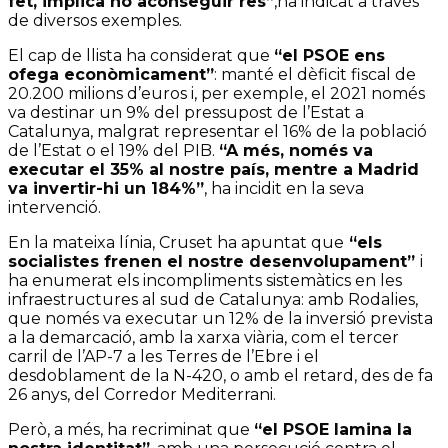
fet, implica no aconseguir res”
,ha indicat a través
de diversos exemples.
El cap de llista ha considerat que
“el PSOE ens
ofega econòmicament”
: manté el dèficit fiscal de
20.200 milions d’euros i, per exemple, el 2021 només
va destinar un 9% del pressupost de l’Estat a
Catalunya, malgrat representar el 16% de la població
de l’Estat o el 19% del PIB.
“A més, només va
executar el 35% al nostre país, mentre a Madrid
va invertir-hi un 184%”
, ha incidit en la seva
intervenció.
En la mateixa línia, Cruset ha apuntat que
“els
socialistes frenen el nostre desenvolupament”
i
ha enumerat els incompliments sistemàtics en les
infraestructures al sud de Catalunya: amb Rodalies,
que només va executar un 12% de la inversió prevista
a la demarcació, amb la xarxa viària, com el tercer
carril de l’AP-7 a les Terres de l’Ebre i el
desdoblament de la N-420, o amb el retard, des de fa
26 anys, del Corredor Mediterrani.
Però, a més, ha recriminat que
“el PSOE lamina la