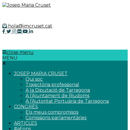
hola@jmcruset.cat
close menu
MENU
close
menu
JOSEP MARIA CRUSET
Qui soc
Trajectòria professional
A la Diputació de Tarragona
A l’Ajuntament de Riudoms
A l’Autoritat Portuària de Tarragona
CONGRÉS
Els meus compromisos
Comissions parlamentàries
ARTICLES
#aFons