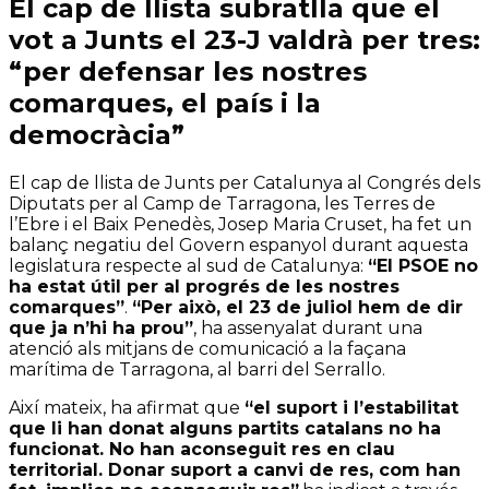
El cap de llista subratlla que el
vot a Junts el 23-J valdrà per tres:
“per defensar les nostres
comarques, el país i la
democràcia”
El cap de llista de Junts per Catalunya al Congrés dels
Diputats per al Camp de Tarragona, les Terres de
l’Ebre i el Baix Penedès, Josep Maria Cruset, ha fet un
balanç negatiu del Govern espanyol durant aquesta
legislatura respecte al sud de Catalunya:
“El PSOE no
ha estat útil per al progrés de les nostres
comarques”
.
“Per això, el 23 de juliol hem de dir
que ja n’hi ha prou”
, ha assenyalat durant una
atenció als mitjans de comunicació a la façana
marítima de Tarragona, al barri del Serrallo.
Així mateix, ha afirmat que
“el suport i l’estabilitat
que li han donat alguns partits catalans no ha
funcionat. No han aconseguit res en clau
territorial. Donar suport a canvi de res, com han