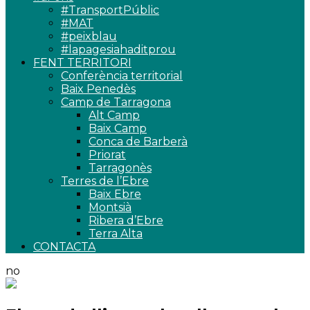
#TransportPúblic
#MAT
#peixblau
#lapagesiahaditprou
FENT TERRITORI
Conferència territorial
Baix Penedès
Camp de Tarragona
Alt Camp
Baix Camp
Conca de Barberà
Priorat
Tarragonès
Terres de l’Ebre
Baix Ebre
Montsià
Ribera d’Ebre
Terra Alta
CONTACTA
no