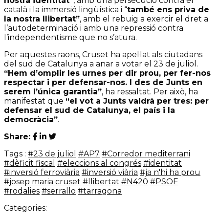
nostra identitat”
, amb una persecució contra el
català i la immersió lingüística i “
també ens priva de
la nostra llibertat”
, amb el rebuig a exercir el dret a
l’autodeterminació i amb una repressió contra
l’independentisme que no s’atura.
Per aquestes raons, Cruset ha apel·lat als ciutadans
del sud de Catalunya a anar a votar el 23 de juliol.
“Hem d’omplir les urnes per dir prou, per fer-nos
respectar i per defensar-nos. I des de Junts en
serem l’única garantia”
, ha ressaltat. Per això, ha
manifestat que
“el vot a Junts valdrà per tres: per
defensar el sud de Catalunya, el país i la
democràcia”
.
Share:
Tags :
#23 de juliol
#AP7
#Corredor mediterrani
#dèficit fiscal
#eleccions al congrés
#identitat
#inversió ferroviària
#inversió viària
#ja n'hi ha prou
#josep maria cruset
#llibertat
#N420
#PSOE
#rodalies
#serrallo
#tarragona
Categories: