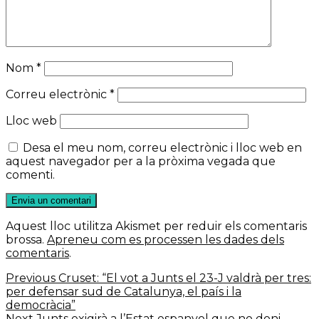
Nom
*
Correu electrònic
*
Lloc web
Desa el meu nom, correu electrònic i lloc web en
aquest navegador per a la pròxima vegada que
comenti.
Aquest lloc utilitza Akismet per reduir els comentaris
brossa.
Apreneu com es processen les dades dels
comentaris
.
Navegació
Previous
Previous
Cruset: “El vot a Junts el 23-J valdrà per tres:
post:
per defensar sud de Catalunya, el país i la
d'entrades
democràcia”
Next
Next
Junts exigirà a l’Estat espanyol que no doni